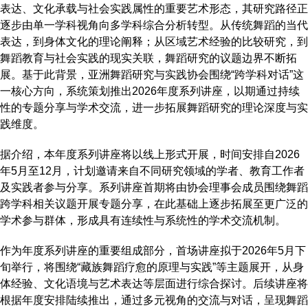
表达、文化承载与社会实践属性的重要艺术形态，其研究路径正
逐步由单一学科视角向多学科综合分析转型。从传统舞蹈的当代
表达，到身体文化的理论阐释；从区域艺术经验的比较研究，到
舞蹈教育与社会实践的现实关联，舞蹈研究的议题边界不断拓
展。基于此背景，亚洲舞蹈研究与实践协会围绕“跨学科对话”这
一核心方向，系统策划推出2026年度系列讲座，以期通过持续
性的专题分享与学术交流，进一步拓展舞蹈研究的理论深度与实
践维度。
据介绍，本年度系列讲座将以线上形式开展，时间安排自2026
年5月至12月，计划邀请来自不同研究领域的学者、教育工作者
及实践者参与分享。系列讲座首期将由协会理事会成员围绕舞蹈
跨学科相关议题开展专题分享，在此基础上逐步拓展至更广泛的
学术参与群体，形成具有连续性与系统性的学术交流机制。
作为年度系列讲座的重要组成部分，首场讲座拟于2026年5月下
旬举行，将围绕“藏族舞蹈疗愈的原理与实践”等主题展开，从身
体经验、文化语境与艺术表达等层面进行综合探讨。后续讲座将
根据年度安排陆续推出，通过多元视角的交流与对话，呈现舞蹈