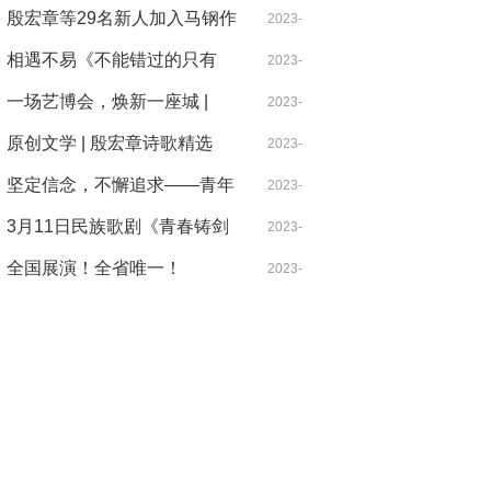
髓
这所高校成功入选！
殷宏章等29名新人加入马钢作
04-24
2023-
家协会
相遇不易《不能错过的只有
09-06
2023-
你》爆火上映，知名制片人导
一场艺博会，焕新一座城 |
04-05
2023-
演投资人刘凯文高度评价
NAFI2023南京国际艺术博览
原创文学 | 殷宏章诗歌精选
09-28
2023-
会正式开幕
坚定信念，不懈追求——青年
08-29
2023-
歌唱家纪小燕的音乐人生
3月11日民族歌剧《青春铸剑
05-07
2023-
221》首场见面会圆满落幕
全国展演！全省唯一！
03-13
2023-
04-23