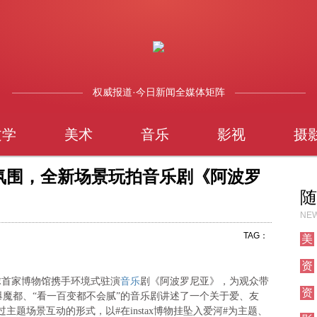
权威报道·今日新闻全媒体矩阵
文学
美术
音乐
影视
摄
新年氛围，全新场景玩拍音乐剧《阿波罗
随
NEW
TAG：
美
术
资
讯
音乐
x全球首家博物馆携手环境式驻演
剧《阿波罗尼亚》，为观众带
资
魔都、“看一百变都不会腻”的音乐剧讲述了一个关于爱、友
讯
过主题场景互动的形式，以#在instax博物挂坠入爱河#为主题、