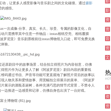
影
摄影
趣味互动，让更多人感受影像与音乐剧之间的文化碰撞。通过
视
于爱的感悟。
影
视
资
讯
stax一次成像-分享、真实、长久、珍贵、专属的影像文化，自
资
活动只需携带其中任意一件物品：instax相纸空壳、相纸覆膜
讯
音
或《阿波罗尼亚》音乐剧票根前往instax博物馆入口处，即可免费兑换
乐
觉体验。
资
讯
文
学
约，通过还原剧目中的故事场景，结合拍立得照片为内容创意，仿佛
立得照片作为让更多人了解《阿波罗尼亚》剧目内容的重要线
热
二维码通过书信、声音等功能可更直观地了解照片背后的故事以
HOT
展现人物关系和爱情故事、用宽幅拍立得展示的菜单、《阿波罗
照片展示的酒瓶圣诞树，各种充满巧思的情节式背景，不禁令人
美
情一边推进一边感受和记录，仿佛自身也出演了一台好戏。
术
资
讯
资
讯