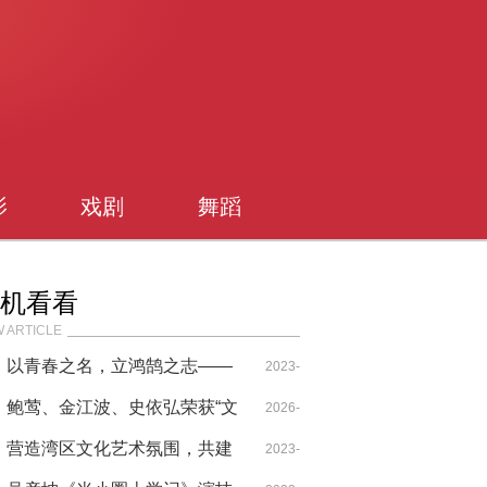
影
戏剧
舞蹈
机看看
 ARTICLE
以青春之名，立鸿鹄之志——
2023-
非凡艺林第六届暑期艺术节
鲍莺、金江波、史依弘荣获“文
08-03
2026-
化和旅游部优秀专家艺术家”称
营造湾区文化艺术氛围，共建
01-19
2023-