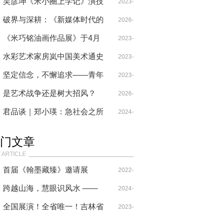
号
人文湾区—湾区文化艺术巡展
吴彦坤《米小圈上学记》演技
01-13
2023-
启动仪式成功举行
脱颖而出 满屏五星好评
破界与深耕：《新媒体时代的
01-03
2026-
影视人类学视界》引领学科新
《米巧铭油画作品展》于4月
03-05
2023-
范式
16日在荣宝斋当代艺术馆举办
水彩艺术家房岚中国美术通史
01-05
2023-
篇章
坚定信念，不懈追求——青年
09-30
2023-
歌唱家纪小燕的音乐人生
是艺术战争还是树大招风？
05-07
2026-
——王少飞及其《高高太阳》
君品谈｜郑小瑛：急社会之所
03-26
2024-
词条被中文维基＂水军＂抹杀
需，尽自己之所能
01-04
门文章
始末
 ARTICLE
首届《翰墨藏臻》邀请展
2022-
跨越山海，慧眼识风水 ——
09-21
2024-
三明师叔北京之行传递国学精
全国展演！全省唯一！吉林省
07-18
2023-