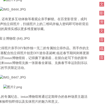
文
学
影
视
拍照，还有更多互动体验等着观众亲手解锁。在百变影音室，成列
资
y打印的有声拍立得照片，扫描照片上的二维码并输入密码即可聆听背后
讯
刻的真情实感以更多维度被珍藏。
文
学
音
乐
立得照片亲手DIY制作独一无二的专属拍立得作品。而手作的主
戏
塞配合拍立得照片创意DIY迷你圣诞树;临近春节期间则将更新
剧
音
instax博物馆前，记得撕下邀请函，在留白处写下你的新年
乐
instax博物馆兑换一张新春全家福、兑换春节幸运刮刮乐以
富的节庆限定活动。
属纪念。instax博物馆将通过定期举办的各种场景主题活
馆中体验即拍即得以及实体照片的魅力和意义。