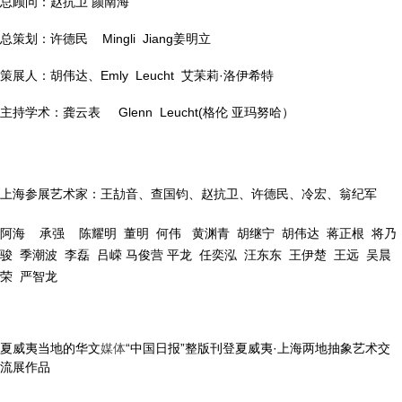
总顾问：赵抗卫 颜南海
总策划：许德民 Mingli Jiang姜明立
策展人：胡伟达、Emly Leucht 艾苿莉·洛伊希特
主持学术：龚云表 Glenn Leucht(格伦 亚玛努哈）
上海参展艺术家：王劼音、查国钧、赵抗卫、许德民、冷宏、翁纪军
阿海 承强 陈耀明 董明 何伟 黄渊青 胡继宁 胡伟达 蒋正根 将乃
骏 季潮波 李磊 吕嵘 马俊营 平龙 任奕泓 汪东东 王伊楚 王远 吴晨
荣 严智龙
夏威夷当地的华文
媒体
“中国日报”整版刊登夏威夷·上海两地抽象艺术交
流展作品