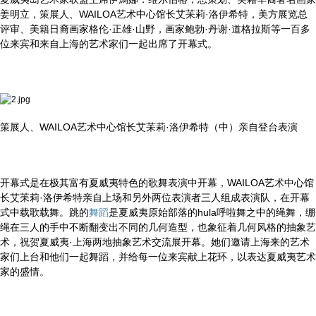
姜明立，策展人、WAILOA艺术中心馆长艾苿莉·洛伊希特，美方展览总
评审、美籍日裔画家格伦·正雄·山野，画家鲍勃·丹谢·道格拉斯等一百多
位来宾和来自上海的艺术家们一起出席了开幕式。
策展人、WAILOA艺术中心馆长艾苿莉·洛伊希特（中）亲自登台表演
开幕式是在极其富有夏威夷特色的歌舞表演中开幕，WAILOA艺术中心馆
长艾苿莉·洛伊希特亲自上场和另外两位表演者三人组成表演队，在开幕
式中载歌载舞。跳的
舞蹈
是夏威夷原始部落的hula呼啦舞之中的绳舞，绷
绳在三人的手中不断翻变出不同的几何造型，也象征着几何风格的抽象艺
术，祝贺夏威夷·上海两地抽象艺术交流展开幕。她们邀请上海来的艺术
家们上台和他们一起舞蹈，并给每一位来宾献上花环，以表达夏威夷艺术
家的盛情。