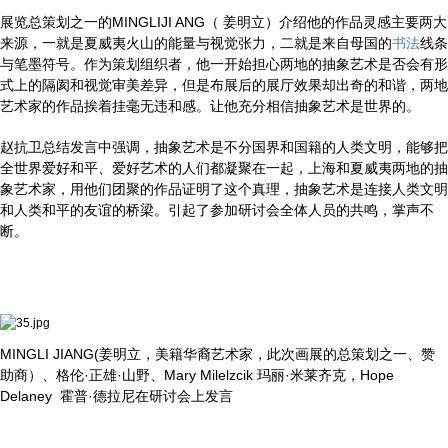
展览总策划之一的MINGLIJI ANG（ 姜明立）介绍他的作品灵感主要两大
来源，一就是夏威夷火山的能量与视觉张力，二就是来自母国的
书法
线条
与笔墨符号。作为策划组织者，他一开始担心两地的抽象艺术是否会有形
式上的隔阂和视觉审美差异，但是布展后的展厅效果却出奇的和谐，两地
艺术家的作品挨着挂毫无违和感。让他充分相信抽象艺术是世界的。
赵抗卫总结发言中强调，抽象艺术是不分国界和国籍的人类文明，能够把
全世界爱好和平、爱好艺术的人们都凝聚在一起，上海和夏威夷两地的抽
象艺术家，用他们团聚的作品证明了这个真理，抽象艺术是连接人类文明
和人类和平的友谊的桥梁。引起了参加研讨会全体人员的共鸣，掌声不
断。
MINGLI JIANG(姜明立，美籍华裔艺术家，此次画展的总策划之一、赞
助商）、格伦·正雄·山野、Mary Milelzcik 玛丽·米莱齐克，Hope
Delaney 霍普·德拉尼在研讨会上发言