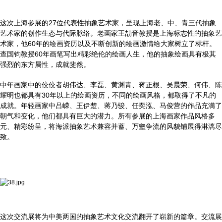
这次上海参展的27位代表性抽象艺术家，呈现上海老、中、青三代抽象
艺术家的创作生态与代际脉络。老画家王劼音教授是上海标志性的抽象艺
术家，他60年的绘画资历以及不断创新的绘画激情给大家树立了标杆。
查国钧教授60年画笔写出精彩绝伦的绘画人生，他的抽象绘画具有极其
强烈的东方属性，成就斐然。
中年画家中的佼佼者胡伟达、李磊、黄渊青、蒋正根、吴晨荣、何伟、陈
耀明也都具有30年以上的绘画资历，不同的绘画风格，都取得了不凡的
成就。年轻画家中吕嵘、王伊楚、蒋乃骏、任奕泓、马俊营的作品充满了
朝气和变化，他们都具有巨大的潜力。所有参展的上海画家作品风格多
元、精彩纷呈，将海派抽象艺术兼容并蓄、万壑争流的风貌铺展得淋漓尽
致。
这次交流展将为中美两国的抽象艺术文化交流翻开了崭新的篇章。交流展