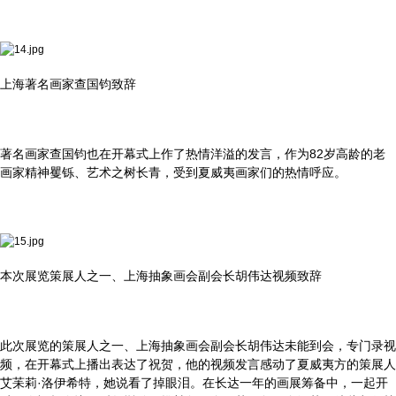
上海著名画家查国钧致辞
著名画家查国钧也在开幕式上作了热情洋溢的发言，作为82岁高龄的老
画家精神矍铄、艺术之树长青，受到夏威夷画家们的热情呼应。
本次展览策展人之一、上海抽象画会副会长胡伟达视频致辞
此次展览的策展人之一、上海抽象画会副会长胡伟达未能到会，专门录视
频，在开幕式上播出表达了祝贺，他的视频发言感动了夏威夷方的策展人
艾苿莉·洛伊希特，她说看了掉眼泪。在长达一年的画展筹备中，一起开