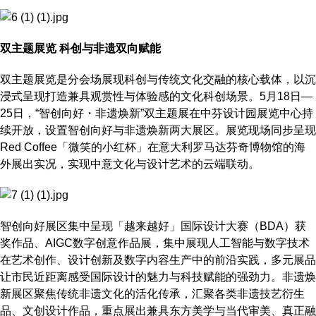
双主题展览 科创与非遗双向赋能
双主题展览是分会场展现科创与传统文化交融的核心载体，以沉
浸式呈现打造兼具观赏性与体验感的文化科创场景。5月18日—
25日，“智创向好・非遗焕新”双主题展在中芬设计园展览中心持
续开放，设置智创向好与非遗焕新两大展区。展览现场同步呈现
Red Coffee「微笑的小红杯」在意大利罗马达芬奇博物馆的海
外展出实况，实现中意文化与设计艺术的云端联动。
智创向好展区集中呈现「越来越好」国际设计大赛（BDA）获
奖作品、AIGC数字创意作品展，集中展现人工智能与数字技术
在艺术创作、设计创新及数字内容生产中的前沿实践，多元展品
让市民近距离感受国际设计的魅力与科技赋能的强劲力。非遗焕
新展区聚焦传统非遗文化的活化传承，汇聚各类非遗技艺衍生
品、文创设计作品，重点展出兼具东方美学与当代审美、真正融