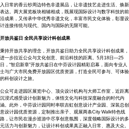
入日常的香云纱周边特色非遗展品，让非遗技艺走进生活、焕新
表达。两大展览板块相辅相成，既展现国际设计与数字科技的前
沿成果，又传承中华优秀非遗文化，丰富市民文化体验，彰显设
计连接传统与现代、国内与国际的无限可能。
开放共鉴日 全民共享设计科创成果
秉持开放共享的理念，开放共鉴日助力全民共享设计科创成果，
进一步拉近公众与文化创意、前沿科技的距离。5月18日—25
日，“智启新章”开放共鉴日在中芬设计园精彩启幕，面向专业人
士与广大市民免费开放园区优质资源，打造全民可参与、可体验
的科创设计之旅。
公众可走进园区展览中心、顶尖设计机构与大师工作室，近距离
沉浸式感受设计创新魅力，体悟文化与科技深度融合的时代内
涵。此外，中芬设计园同时串联吉虹创意设计产业园、深装总创
意设计园优质资源，定制推出亲子、观展两条City Walk特色线
路，让市民在漫步巡游中尽享创意氛围，深度领略国际设计的多
元活力与创新魅力，让设计科创成果真正融入日常、惠及大众。