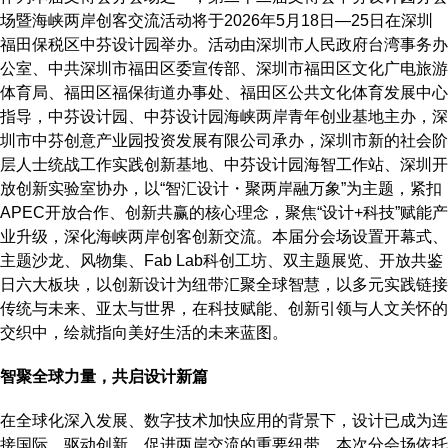
场暨海峡两岸创客交流活动将于2026年5月18日—25日在深圳
福田保税区中芬设计园举办。活动由深圳市人民政府台湾事务办
公室、中共深圳市福田区委宣传部、深圳市福田区文化广电旅游
体育局、福田区福保街道办事处、福田区公共文化体育发展中心
指导，中芬设计园、中芬设计园海峡两岸青年创业基地主办，深
圳市中芬创意产业园投资发展有限公司承办，深圳市新的社会阶
层人士统战工作实践创新基地、中芬设计园海智工作站、深圳开
放创新实验室协办，以“智汇设计・聚两岸融万象”为主题，紧扣
APEC开放合作、创新共赢的核心理念，聚焦“设计+科技”赋能产
业升级，深化海峡两岸创客创新交流。本届分会场设置开幕式、
主题沙龙、风物集、Fab Lab科创工坊、双主题展览、开放共鉴
日六大板块，以创新设计为纽带汇聚全球智慧，以多元实践链接
传统与未来、亚太与世界，在科技赋能、创新引领与人文关怀的
交织中，绘就指向美好生活的未来蓝图。
智聚全球力量，共启设计新篇
在全球化深入发展、数字技术加快应用的背景下，设计已成为连
接国际、驱动创新、促进两岸交流的重要纽带。本次分会场依托